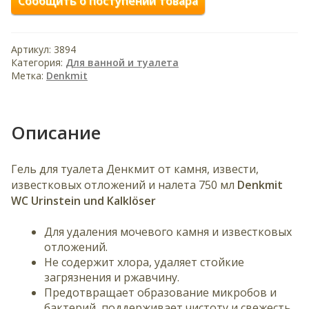
Сообщить о поступении товара
д
и
т
Артикул:
3894
е
Категория:
Для ванной и туалета
с
Метка:
Denkmit
в
о
й
Описание
а
д
р
Гель для туалета Денкмит от камня, извести,
е
известковых отложений и налета 750 мл
Denkmit
с
WC Urinstein und​ Kalklöser
э
л
Для удаления мочевого камня и известковых
е
отложений.
к
Не содержит хлора, удаляет стойкие
т
загрязнения и ржавчину.
р
Предотвращает образование микробов и
о
бактерий, поддерживает чистоту и свежесть