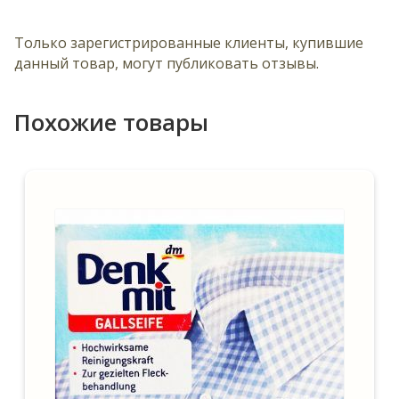
д
и
Только зарегистрированные клиенты, купившие
н
данный товар, могут публиковать отзывы.
и
т
ь
Похожие товары
с
я
к
с
п
и
с
к
у
о
ж
и
д
а