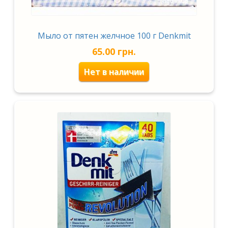
н
и
я
Мыло от пятен желчное 100 г Denkmit
д
л
65.00
грн.
я
э
Нет в наличии
т
о
г
о
п
р
о
д
у
к
т
а