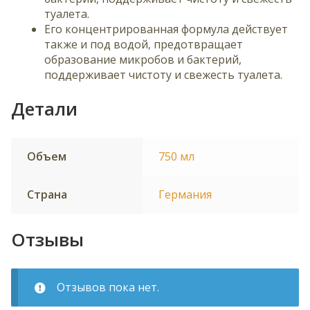
н
туалета.
н
Его концентрированная формула действует
о
также и под водой, предотвращает
й
образование микробов и бактерий,
п
поддерживает чистоту и свежесть туалета.
о
ч
Детали
т
ы
,
ч
Объем
750 мл
т
о
Страна
Германия
б
ы
п
Отзывы
р
и
с
Отзывов пока нет.
о
е