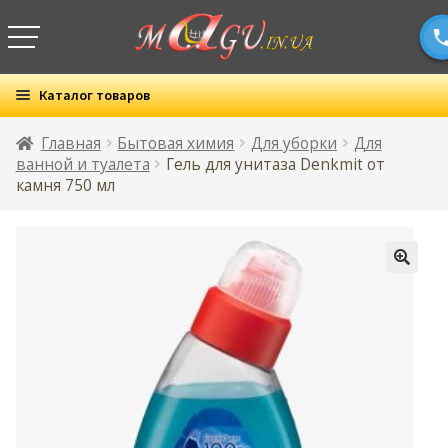
Каталог товаров
Все товары
Главная
Бытовая химия
Для уборки
Для
ванной и туалета
Гель для унитаза Denkmit от
камня 750 мл
Раз
Бытовая химия
вло
мен
Раз
Детские товары
вло
🔍
мен
Раз
Красота и здоровье
вло
мен
Раз
Продукты
вло
мен
Товары для дома
Канцтовары