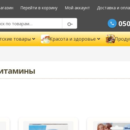
агазин
Перейти в корзину
Мой аккаунт
Доставка и опл
050
тские товары
Красота и здоровье
Проду
итамины