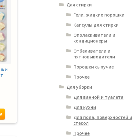
Для стирки
Гели, жидкие порошки
Капсулы для стирки
Ополаскиватели и
кондиционеры
Отбеливатели и
пятновыводители
Порошки сыпучие
шки
шт
Прочее
Для уборки
Для ванной и туалета
Для кухни
и
Для пола, поверхностей и
стекол
Прочее