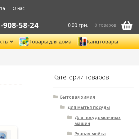
ата
О нас
-908-58-24
0.00
грн.
0 товаров
кты
Товары для дома
Канцтовары
Категории товаров
Бытовая химия
Для мытья посуды
Для посудомоечных
машин
Ручная мойка