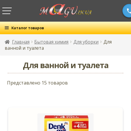
Каталог товаров
Все товары
Главная
Бытовая химия
Для уборки
Для
ванной и туалета
Раз
Бытовая химия
вло
Для ванной и туалета
Развернутое
мен
Для мытья посуды
вложенное
Представлено 15 товаров
Развернутое
меню
Для стирки
вложенное
меню
Развернутое
Для уборки
вложенное
Для ванной и туалета
меню
Для кухни