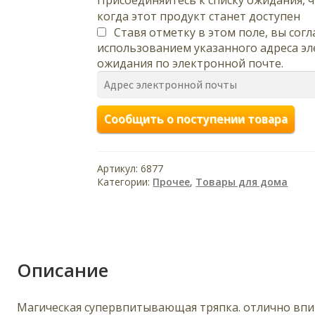
Присоединяйтесь к списку ожидания, 
когда этот продукт станет доступен
Ставя отметку в этом поле, вы согл
использованием указанного адреса эл
ожидания по электронной почте.
В
в
е
Сообщить о поступении товара
д
и
т
Артикул:
6877
е
Категории:
Прочее
,
Товары для дома
с
в
о
й
а
д
Описание
р
е
Магическая супервпитывающая тряпка. отлично впит
с