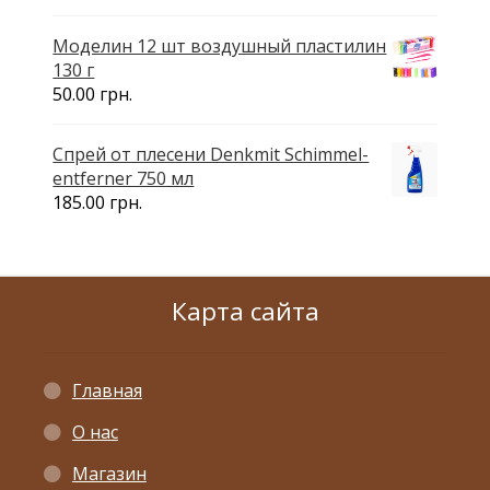
к
Моделин 12 шт воздушный пластилин
у
130 г
о
50.00
грн.
ж
и
д
Спрей от плесени Denkmit Schimmel-
а
entferner 750 мл
н
185.00
грн.
и
я
д
л
Карта сайта
я
э
т
о
Главная
г
О нас
о
п
Магазин
р