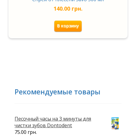
б
140.00
грн.
ы
п
р
В корзину
и
с
о
е
д
и
н
и
т
ь
Рекомендуемые товары
с
я
к
с
Песочный часы на 3 минуты для
п
чистки зубов Dontodent
и
75.00
грн.
с