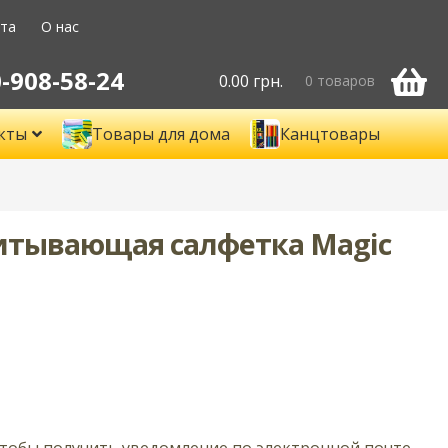
ата
О нас
-908-58-24
0.00
грн.
0 товаров
кты
Товары для дома
Канцтовары
питывающая салфетка Magic