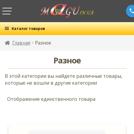
Каталог товаров
Все товары
Главная
Разное
Раз
Бытовая химия
Разное
вло
мен
Раз
Детские товары
В этой категории вы найдете различные товары,
вло
которые не вошли в другие категории
мен
Раз
Красота и здоровье
вло
Отображение единственного товара
мен
Раз
Продукты
вло
мен
Товары для дома
Канцтовары