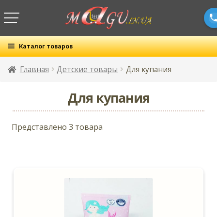
Каталог товаров
Все товары
Главная
Детские товары
Для купания
Раз
Бытовая химия
Для купания
вло
мен
Раз
Детские товары
Представлено 3 товара
вло
Развернутое
мен
Подгузники
вложенное
Салфетки
меню
Для полости рта
Для купания