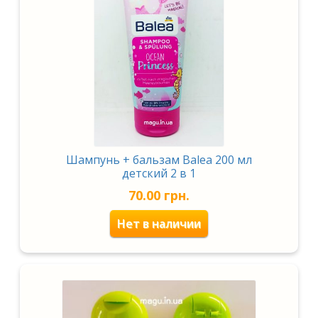
Бытовая химия для детей
Раз
Красота и здоровье
вло
мен
Раз
Продукты
вло
мен
Товары для дома
Канцтовары
Шампунь + бальзам Balea 200 мл
детский 2 в 1
70.00
грн.
Нет в наличии