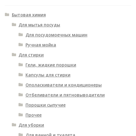
вложенное
меню
Развернутое
Макароны
Бытовая химия
вложенное
Для мытья посуды
Масла
меню
Для посудомоечных машин
Консервы и прочее
Ручная мойка
Кофе
Для стирки
Развернутое
Чай
Гели, жидкие порошки
вложенное
Прочие напитки
Капсулы для стирки
меню
Ополаскиватели и кондиционеры
Сыры и молочные продукты
Отбеливатели и пятновыводители
Соусы, приправы и специи
Порошки сыпучие
Товары для дома
Прочее
Для уборки
Канцтовары
Для ванной и туалета