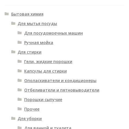
вложенное
меню
Развернутое
Кофе
Бытовая химия
вложенное
Развернутое
Для мытья посуды
Чай
меню
вложенное
Для посудомоечных машин
Листовой
меню
Ручная мойка
Пакетированный
Для стирки
Прочие напитки
Гели, жидкие порошки
Сыры и молочные продукты
Капсулы для стирки
Ополаскиватели и кондиционеры
Соусы, приправы и специи
Отбеливатели и пятновыводители
Товары для дома
Порошки сыпучие
Прочее
Канцтовары
Для уборки
Для ванной и туалета