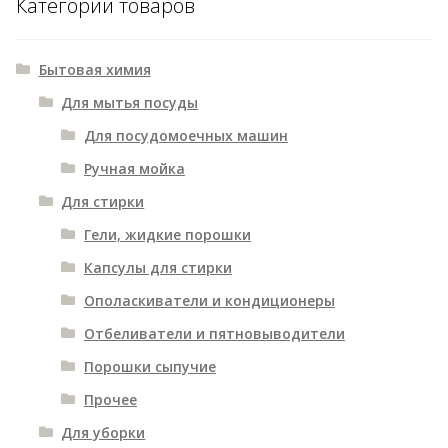
Категории товаров
Для полости рта
Для купания
Бытовая химия
Бытовая химия для детей
Для мытья посуды
Раз
Красота и здоровье
Для посудомоечных машин
вло
Ручная мойка
мен
Раз
Продукты
Для стирки
вло
мен
Гели, жидкие порошки
Товары для дома
Капсулы для стирки
Канцтовары
Ополаскиватели и кондиционеры
Отбеливатели и пятновыводители
Порошки сыпучие
Прочее
Для уборки