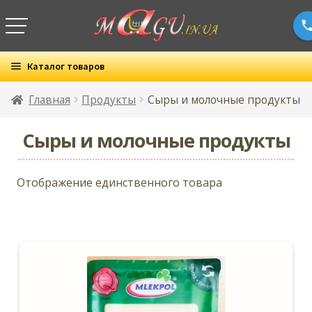
Каталог товаров
Все товары
Главная
Продукты
Сыры и молочные продукты
Раз
Бытовая химия
Сыры и молочные продукты
вло
мен
Раз
Детские товары
Отображение единственного товара
вло
мен
Раз
Красота и здоровье
вло
мен
Раз
Продукты
вло
Развернутое
мен
Сладости и вкусняшки
вложенное
Развернутое
Бакалея
меню