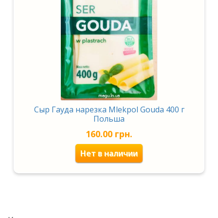
вложенное
меню
Развернутое
Кофе
вложенное
Развернутое
Чай
меню
вложенное
Прочие напитки
меню
Сыры и молочные продукты
Соусы, приправы и специи
Сыр Гауда нарезка Mlekpol Gouda 400 г
Польша
Товары для дома
160.00
грн.
Канцтовары
Нет в наличии